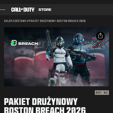
SKIP TO MAIN CONTENT
Kompatybilność:
BO7
WZ
WYŚLIJ
SKLEP
//
ZESTAWY
//
PAKIET DRUŻYNOWY BOSTON BREACH 2026
POTWIERDŹ ZAKUP
GRY
KARNET BOJOWY
ANULUJ
UDOSTĘPNIJ
CZARNA KOMÓRKA
E-mail
PUNKTY COD
Activision może w każdej chwili usunąć daną zawartość
gry, uaktualnić ją lub zamienić na inną.
Facebook
SKLEP Z GADŻETAMI
X
COMBAT BUILDS
Skopiuj link
BO7
WZ
PAKIET DRUŻYNOWY
GRY
BOSTON BREACH 2026