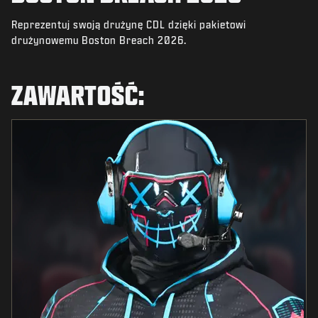
AKTUALNOŚCI
Reprezentuj swoją drużynę CDL dzięki pakietowi
STORE
drużynowemu Boston Breach 2026.
E-SPORT
ZAWARTOŚĆ:
POMOC
|
LOGOWANIE
ZAŁÓŻ KONTO