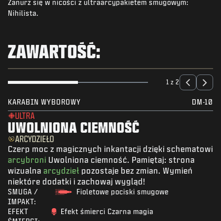
Zanurz się w nicości z ultraarcypakietem smugowym:
AKTUALNOŚCI
Nihilista.
STORE
E-SPORT
ZAWARTOŚĆ:
POMOC
|
LOGOWANIE
ZAŁÓŻ KONTO
1 z 2
KARABIN WYBOROWY
DM-10
ULTRA
UWOLNIONA CIEMNOŚĆ
ARCYDZIEŁO
Czerp moc z magicznych inkantacji dzięki schematowi
arcybroni
Uwolniona ciemność. Pamiętaj: strona
wizualna
arcydzieł
pozostaje bez zmian. Wymień
niektóre dodatki i zachowaj wygląd!
SMUGA /
Fioletowe pociski smugowe
IMPAKT:
EFEKT
Efekt śmierci Czarna magia