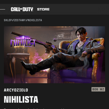
SKIP TO MAIN CONTENT
Kompatybilność:
BO6
WZ
WYŚLIJ
SKLEP
//
ZESTAWY
//
NIHILISTA
POTWIERDŹ ZAKUP
GRY
KARNET BOJOWY
ANULUJ
CZARNA KOMÓRKA
PUNKTY COD
Activision może w każdej chwili usunąć daną zawartość
gry, uaktualnić ją lub zamienić na inną.
SKLEP Z GADŻETAMI
COMBAT BUILDS
ARCYDZIEŁO
BO6
WZ
NIHILISTA
GRY