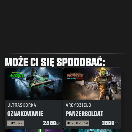
MOŻE CI SIĘ SPODOBAĆ:
ULTRASKÓRKA
ARCYDZIEŁO
OZNAKOWANIE
PANZERSOLDAT
2400
3000
BO7
WZ
BO7
WZ
ZM
CP
CP