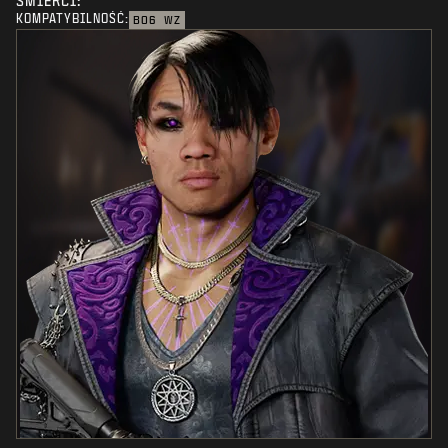
ŚMIERCI:
KOMPATYBILNOŚĆ:
BO6
WZ