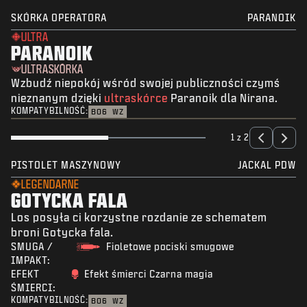
SKÓRKA OPERATORA
PARANOIK
ULTRA
PARANOIK
ULTRASKÓRKA
Wzbudź niepokój wśród swojej publiczności czymś
nieznanym dzięki
ultraskórce
Paranoik dla Nirana.
KOMPATYBILNOŚĆ:
BO6
WZ
1 z 2
PISTOLET MASZYNOWY
JACKAL PDW
LEGENDARNE
GOTYCKA FALA
Los posyła ci korzystne rozdanie ze schematem
broni Gotycka fala.
SMUGA /
Fioletowe pociski smugowe
IMPAKT:
EFEKT
Efekt śmierci Czarna magia
ŚMIERCI:
KOMPATYBILNOŚĆ:
BO6
WZ