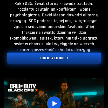
E-SPORT
Rok 2035. Świat stoi na krawędzi zagłady,
rozdarty brutalnym konfliktem i wojną
POMOC
psychologiczną. David Mason dowodzi elitarną
drużyną JSOC podczas tajnej misji w tętniącym
|
LOGOWANIE
ZAŁÓŻ KONTO
życiem śródziemnomorskim Avalonie. W jej
trakcie na światło dzienne wyjdzie
skomplikowany spisek, który nie tylko pogrąży
świat w chaosie, ale i wyciągnie na wierzch
mroczną przeszłość członków drużyny.
KUP BLACK OPS 7