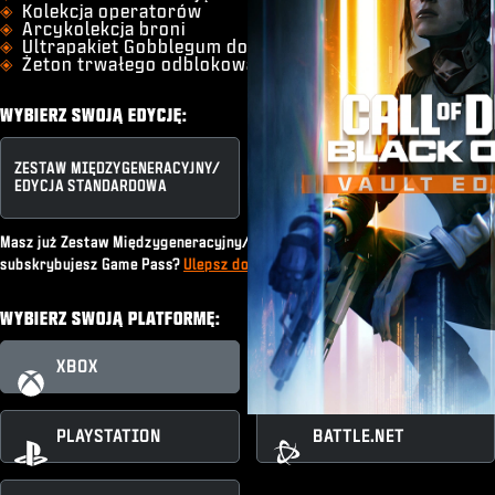
Kolekcja operatorów
Arcykolekcja broni
Ultrapakiet Gobblegum do trybu Zombie
Żeton trwałego odblokowania
WYBIERZ SWOJĄ EDYCJĘ:
ZESTAW MIĘDZYGENERACYJNY/​
EDYCJA SKARBCA
EDYCJA STANDARDOWA
Masz już Zestaw Międzygeneracyjny/Edycję Standardową lub
subskrybujesz Game Pass?
Ulepsz do Edycji Skarbca
WYBIERZ SWOJĄ PLATFORMĘ:
XBOX
XBOX PC
PLAYSTATION
BATTLE.NET