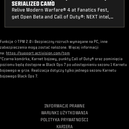
SERIALIZED CAMO
Relive Modern Warfare® 4 at Fanatics Fest,
get Open Beta and Call of Duty®: NEXT intel,
plus Nintendo® Switch 2 pre-order details and
a first-of-its-kind Serialized Weapon Camo pre-
order challenge.
​Funkcje ◇TPM 2.0 i Bezpieczny rozruch wymagane na PC, inne
zabezpieczenia mogą zostać nałożone. Więcej informacji
na:
https://support.activision.com/tpm
*Czarna komórka, Karnet bojowy, punkty Call of Duty® oraz pominięcia
poziomu będą dostępne w Black Ops 7 po udostępnieniu sezonu 1 Karnetu
bojowego w grze. Realizacja dotyczy tylko jednego sezonu Karnetu
bojowego Black Ops 7.
INFORMACJE PRAWNE
WARUNKI UŻYTKOWANIA
POLITYKA PRYWATNOŚCI
KARIERA