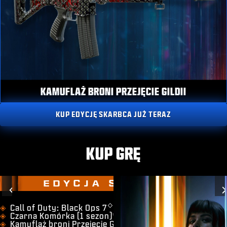
KAMUFLAŻ BRONI PRZEJĘCIE GILDII
KUP EDYCJĘ SKARBCA JUŻ TERAZ
KUP GRĘ
EDYCJA SKARBCA
Previous
◇
​Call of Duty: Black Ops 7
Czarna Komórka (1 sezon)*
Kamuflaż broni Przejęcie Gildii