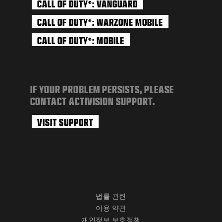
CALL OF DUTY
: VANGUARD
®
CALL OF DUTY
: WARZONE MOBILE
®
CALL OF DUTY
: MOBILE
®
IF YOUR PROBLEM PERSISTS, PLEASE
CONTACT ACTIVISION SUPPORT.
VISIT SUPPORT
법률 관련
이용 약관
개인정보 보호정책