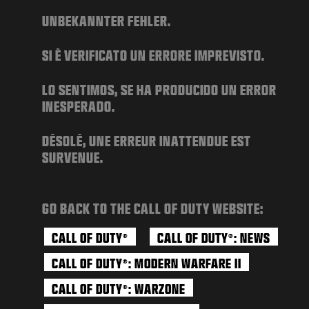
뉴스
UNBEKANNTER FEHLER.
STORE
SI È VERIFICATO UN ERRORE IMPREVISTO.
E스포츠
고객지원
LO SENTIMOS, SE HA PRODUCIDO UN ERROR
INESPERADO.
|
로그인
가입
DÉSOLÉ, UNE ERREUR INATTENDUE EST
SURVENUE.
GO BACK TO THE CALL OF DUTY WEBSITE:
CALL OF DUTY
CALL OF DUTY
: NEWS
®
®
CALL OF DUTY
: MODERN WARFARE II
®
CALL OF DUTY
: WARZONE
®