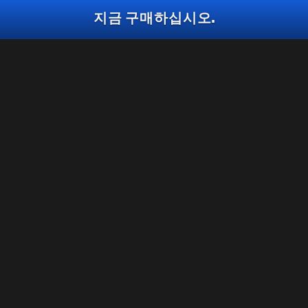
지금 구매하십시오.
반응형
걸작
철의 규칙
파수병의 시선
트레이서 팩
선다운 쇼다운
2,000
CP
2,400
2,800
BO7
WZ
BO7
WZ
CP
CP
지금 구매하십시오
법률 관련
이용 약관
개인정보 보호정책
인재 채용
콜 오브 듀티®: 워존™은 블랙 옵스 7 시즌 6 종료와 함께 PS4™/Xbox
One에서 더 이상 플레이할 수 없게 됩니다. 이 번들 콘텐츠는
쿠키(COOKIE) 정책
PS4™/Xbox One의 워존™에서 사용할 수 없습니다.
고객지원
준수 사항
개인정보 제공 여부 선택