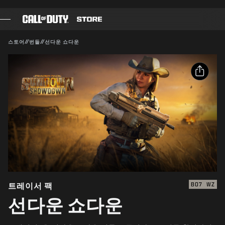
SKIP TO MAIN CONTENT
호환 가능:
BO7
WZ
제출
스토어
//
번들
//
선다운 쇼다운
구매 확인
게임
배틀 패스
취소
공유
블랙셀
이메일
COD 점수
Activision은 이 게임 내 콘텐츠를 언제든 업데이트, 교체,
제거할 수 있습니다.
Facebook
장비 샵
X
COMBAT BUILDS
링크 복사
트레이서 팩
BO7
WZ
선다운 쇼다운
게임