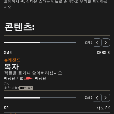
트레이서 팩: 선다운 쇼다운 번들로 준비하고 무기를 확인하십
뉴스
시오.
STORE
E스포츠
콘텐츠:
고객지원
|
로그인
가입
2의 1
SMG
CBRS-3
레전드
목자
적들을 몰거나 쓸어버리십시오.
예광탄 / 효
예광탄
과:
호환 가능:
BO7
WZ
2의 1
SR
섀도 SK