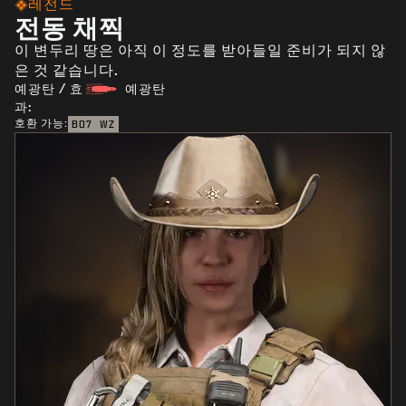
레전드
전동 채찍
이 변두리 땅은 아직 이 정도를 받아들일 준비가 되지 않
은 것 같습니다.
예광탄 / 효
예광탄
과:
호환 가능:
BO7
WZ