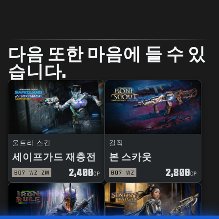
다음 또한 마음에 들 수 있
습니다.
울트라 스킨
걸작
세이프가드 재충전
본 스카웃
2,400
2,800
BO7
WZ
ZM
BO7
WZ
CP
CP