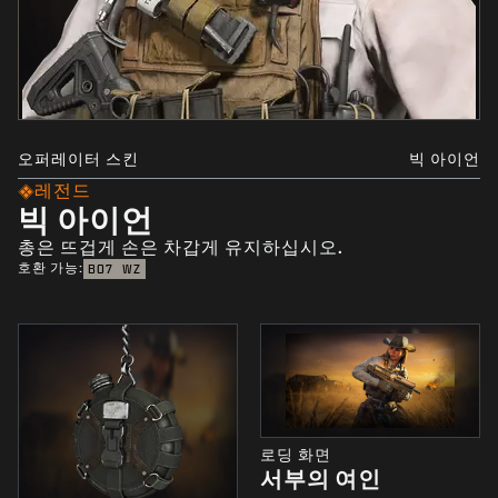
오퍼레이터 스킨
빅 아이언
레전드
빅 아이언
총은 뜨겁게 손은 차갑게 유지하십시오.
호환 가능:
BO7
WZ
로딩 화면
서부의 여인