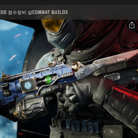
호환 가능:
BO7
WZ
COD 점수
장비 샵
COMBAT BUILDS
제출
구매 확인
공유
취소
이메일
Facebook
Activision은 이 게임 내 콘텐츠를 언제든 업데이트, 교체,
제거할 수 있습니다.
X
링크 복사