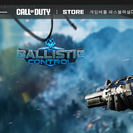
SKIP TO MAIN CONTENT
스토어
//
번들
//
탄도 조작
게임
배틀 패스
블랙셀
게임
뉴스
STORE
E스포츠
고객지원