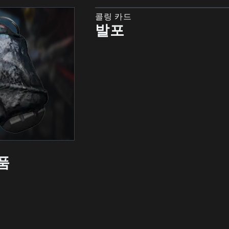
콜링 카드
발포
품