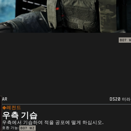
BO7
AR
DS20 미
레전드
우측 기습
우측에서 기습하여 적을 공포에 떨게 하십시오.
호환 가능:
BO7
WZ