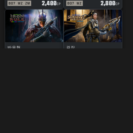
2,400
2,800
BO7
WZ
ZM
BO7
WZ
CP
CP
반응형
걸작
철의 규칙
파수병의 시선
2,400
2,800
BO7
WZ
BO7
WZ
CP
CP
법률 관련
이용 약관
개인정보 보호정책
인재 채용
쿠키(COOKIE) 정책
고객지원
준수 사항