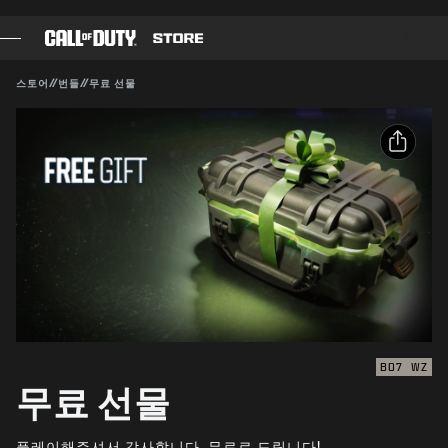
SKIP TO MAIN CONTENT
호환 가능:
BO7
WZ
제출
스토어
//
번들
//
무료 선물
구매 확인
게임
배틀 패스
취소
공유
블랙셀
이메일
Activision은 이 게임 내 콘텐츠를 언제든 업데이트, 교체,
COD 점수
제거할 수 있습니다.
Facebook
장비 샵
X
COMBAT BUILDS
링크 복사
BO7
WZ
무료 선물
게임
플레이해주셔서 감사합니다. 무료로 드립니다!