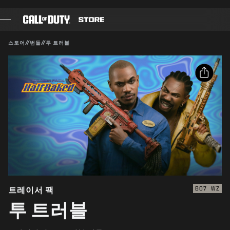
SKIP TO MAIN CONTENT
호환 가능:
BO7
WZ
제출
스토어
//
번들
//
투 트러블
구매 확인
게임
배틀 패스
취소
공유
블랙셀
이메일
COD 점수
Activision은 이 게임 내 콘텐츠를 언제든 업데이트, 교체,
제거할 수 있습니다.
Facebook
장비 샵
X
COMBAT BUILDS
링크 복사
트레이서 팩
BO7
WZ
투 트러블
게임