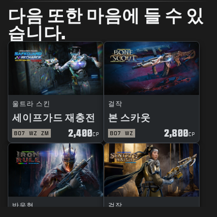
다음 또한 마음에 들 수 있
습니다.
울트라 스킨
걸작
세이프가드 재충전
본 스카웃
2,400
2,800
BO7
WZ
ZM
BO7
WZ
CP
CP
반응형
걸작