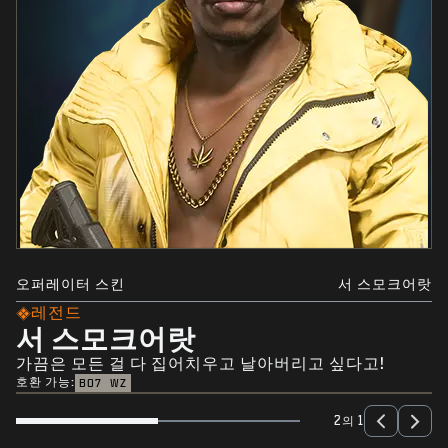
오퍼레이터 스킨
서 스모크어랏
레전드
서 스모크어랏
가끔은 모든 걸 다 집어치우고 날아버리고 싶다고!
호환 가능:
BO7
WZ
2의 1