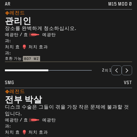
AR
M15 MOD 0
레전드
관리인
장소를 완벽하게 청소하십시오.
예광탄 / 효
예광탄
과:
처치 효
처치 효과
과:
호환 가능:
BO7
WZ
2의 1
SMG
VST
레전드
전부 박살
디스크 수술은 그들이 겪을 가장 작은 문제에 불과할 것
입니다.
예광탄 / 효
예광탄
과:
처치 효
처치 효과