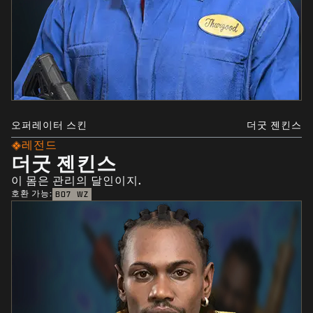
오퍼레이터 스킨
더굿 젠킨스
레전드
더굿 젠킨스
이 몸은 관리의 달인이지.
호환 가능:
BO7
WZ