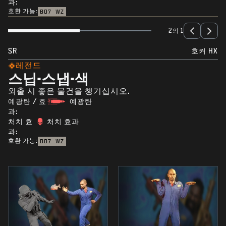
과:
호환 가능:
BO7
WZ
2의 1
SR
호커 HX
레전드
스닙-스냅-색
외출 시 좋은 물건을 챙기십시오.
예광탄 / 효
예광탄
과:
처치 효
처치 효과
과:
호환 가능:
BO7
WZ