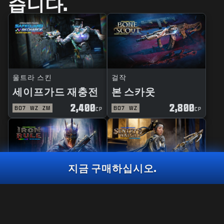
습니다.
울트라 스킨
걸작
세이프가드 재충전
본 스카웃
2,400
2,800
BO7
WZ
ZM
BO7
WZ
CP
CP
지금 구매하십시오.
반응형
걸작
철의 규칙
파수병의 시선
울트라 스킨
몽키 비즈니스
2,000
CP
2,400
2,800
BO7
WZ
BO7
WZ
CP
CP