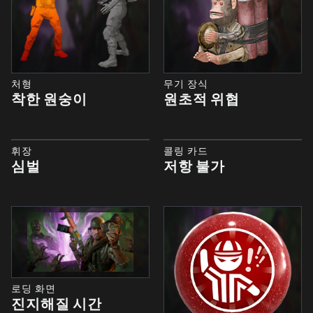
처형
무기 장식
착한 원숭이
원초적 위협
휘장
콜링 카드
심벌
저항 불가
로딩 화면
진지해질 시간