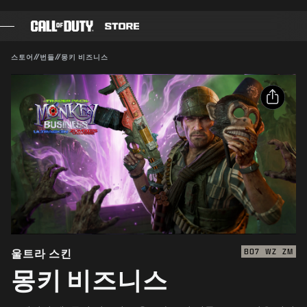
SKIP TO MAIN CONTENT
호환 가능:
BO7
WZ
ZM
제출
스토어
//
번들
//
몽키 비즈니스
구매 확인
게임
배틀 패스
취소
공유
블랙셀
이메일
COD 점수
Activision은 이 게임 내 콘텐츠를 언제든 업데이트, 교체,
제거할 수 있습니다.
Facebook
장비 샵
X
COMBAT BUILDS
링크 복사
울트라 스킨
BO7
WZ
ZM
몽키 비즈니스
게임