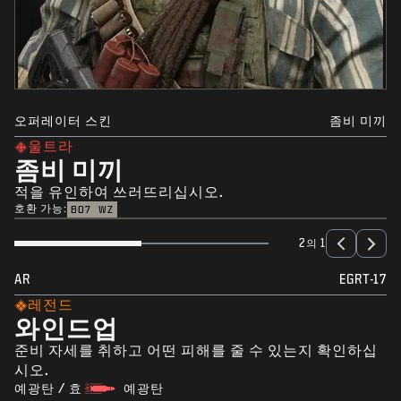
오퍼레이터 스킨
좀비 미끼
울트라
좀비 미끼
적을 유인하여 쓰러뜨리십시오.
호환 가능:
BO7
WZ
2의 1
AR
EGRT-17
레전드
와인드업
준비 자세를 취하고 어떤 피해를 줄 수 있는지 확인하십
시오.
예광탄 / 효
예광탄