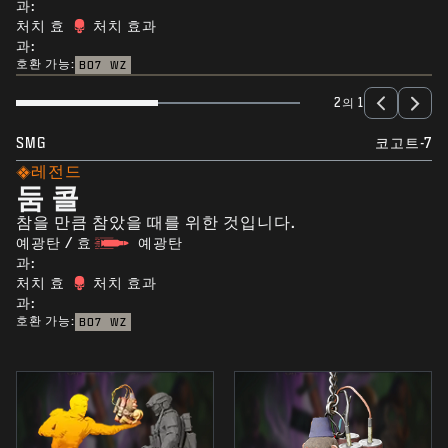
과:
처치 효
처치 효과
과:
호환 가능:
BO7
WZ
2의 1
SMG
코고트-7
레전드
둠 콜
참을 만큼 참았을 때를 위한 것입니다.
예광탄 / 효
예광탄
과:
처치 효
처치 효과
과:
호환 가능:
BO7
WZ