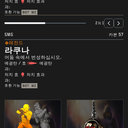
처치 효
처치 효과
과:
호환 가능:
BO7
WZ
2의 1
SMG
카본 57
레전드
라쿠나
어둠 속에서 번성하십시오.
예광탄 / 효
예광탄
과:
처치 효
처치 효과
과:
호환 가능:
BO7
WZ