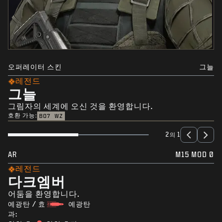
오퍼레이터 스킨
그늘
레전드
그늘
그림자의 세계에 오신 것을 환영합니다.
호환 가능:
BO7
WZ
2의 1
AR
M15 MOD 0
레전드
다크엠버
어둠을 환영합니다.
예광탄 / 효
예광탄
과: