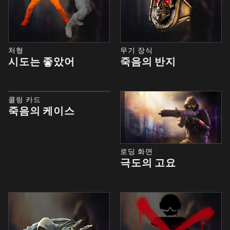
처형
무기 장식
시도는 좋았어
죽음의 반지
콜링 카드
죽음의 케이스
로딩 화면
극도의 고요