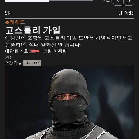
2의 1
SR
LR 7.62
레전드
고스틀리 가일
예광탄이 포함된 고스틀리 가일 도안은 치명적이면서도
신중하여, 절대 얕봐선 안 됩니다.
예광탄 / 효
그린 예광탄
과:
호환 가능:
BO6
WZ