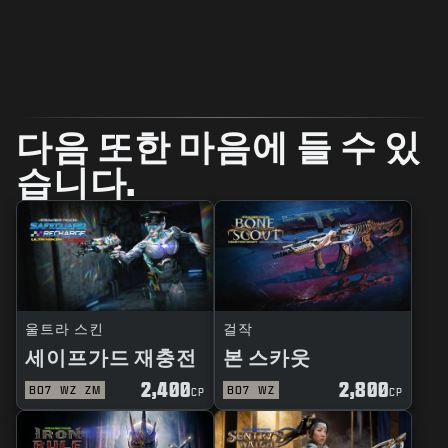
다음 또한 마음에 들 수 있
습니다.
울트라 스킨
걸작
세이프가드 재충전
본 스카웃
2,400
2,800
BO7
WZ
ZM
BO7
WZ
CP
CP