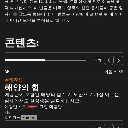
콜 오브 듀티 기금 (C.O.D.E.) 노력: 트레이서 팩으로 어둠을 헤
뉴스
쳐 나가십시오. 이 번들은 미국과 영국의 참전 용사들이 좋은 일
STORE
자리를 찾도록 돕습니다. 이 번들은 예광탄이 포함된 두 개의 애
니메이션 도안을 특징으로 합니다.
E스포츠
고객지원
콘텐츠:
|
로그인
가입
2의 1
AR
에임스 85
레전드
해양의 힘
예광탄이 포함된 해양의 힘 무기 도안으로 가장 어두운
심해에서도 살상력을 발휘하십시오.
예광탄 / 효
그린 예광탄
과:
호환 가능:
BO6
WZ