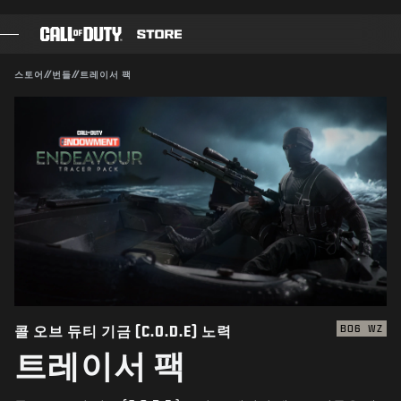
SKIP TO MAIN CONTENT
호환 가능:
BO6
WZ
제출
스토어
//
번들
//
트레이서 팩
구매 확인
게임
배틀 패스
취소
블랙셀
COD 점수
Activision은 이 게임 내 콘텐츠를 언제든 업데이트, 교체,
제거할 수 있습니다.
장비 샵
COMBAT BUILDS
콜 오브 듀티 기금 (C.O.D.E) 노력
BO6
WZ
트레이서 팩
게임