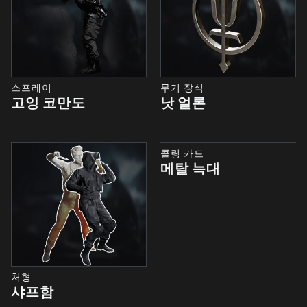
스프레이
무기 장식
고잉 코만도
낫 얼론
콜링 카드
메탈 늑대
처형
샤프함