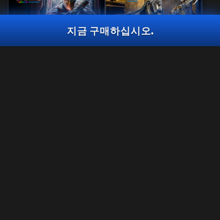
지금 구매하십시오.
반응형
걸작
철의 규칙
파수병의 시선
콜 오브 듀티 기금 (C.O.D.E) 노력
트레이서 팩
2,400
2,800
BO7
WZ
BO7
WZ
CP
CP
플랫폼을 선택하십시오.
법률 관련
XBOX
이용 약관
개인정보 보호정책
PLAYSTATION
인재 채용
쿠키(COOKIE) 정책
BATTLE.NET
고객지원
준수 사항
STEAM
개인정보 제공 여부 선택
Activision은 이 게임 내 콘텐츠를 언제든 업데이트, 교체, 제거할 수 있습니