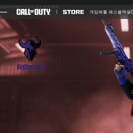
SKIP TO MAIN CONTENT
스토어
//
번들
//
미네소타 로커 팀 팩 2025
게임
배틀 패스
블랙셀
게임
뉴스
STORE
E스포츠
고객지원