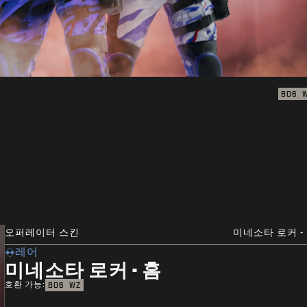
BO6
오퍼레이터 스킨
미네소타 로커 -
레어
미네소타 로커 - 홈
호환 가능:
BO6
WZ