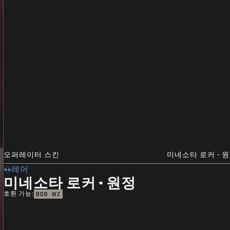
오퍼레이터 스킨
미네소타 로커 - 
레어
미네소타 로커 - 원정
호환 가능:
BO6
WZ