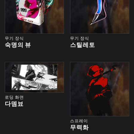
무기 장식
무기 장식
숙명의 뷰
스틸레토
로딩 화면
다뎀뵤
스프레이
무력화