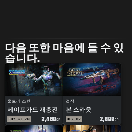
다음 또한 마음에 들 수 있
습니다.
울트라 스킨
걸작
세이프가드 재충전
본 스카웃
2,400
2,800
BO7
WZ
ZM
BO7
WZ
CP
CP