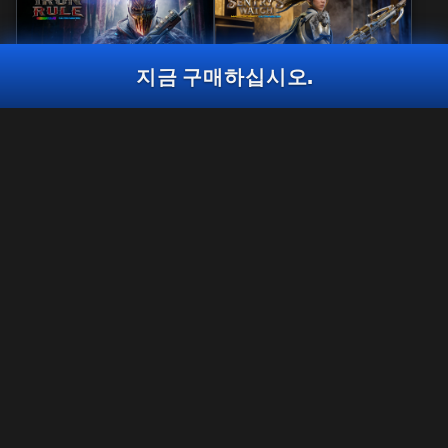
지금 구매하십시오.
반응형
걸작
철의 규칙
파수병의 시선
반응형
새틴 스모크
2,400
CP
2,400
2,800
BO7
WZ
BO7
WZ
CP
CP
지금 구매하십시오
법률 관련
이용 약관
개인정보 보호정책
인재 채용
콜 오브 듀티®: 워존™은 블랙 옵스 7 시즌 6 종료와 함께 PS4™/Xbox
One에서 더 이상 플레이할 수 없게 됩니다. 이 번들 콘텐츠는
쿠키(COOKIE) 정책
PS4™/Xbox One의 워존™에서 사용할 수 없습니다.
고객지원
준수 사항
개인정보 제공 여부 선택