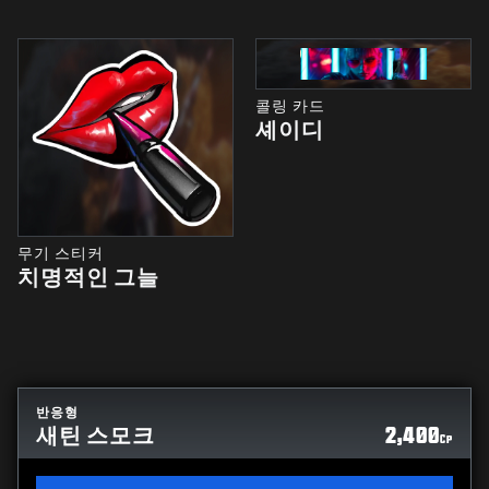
콜링 카드
셰이디
무기 스티커
치명적인 그늘
반응형
새틴 스모크
2,400
CP