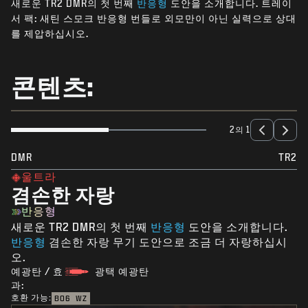
새로운 TR2 DMR의 첫 번째
반응형
도안을 소개합니다. 트레이
뉴스
서 팩: 새틴 스모크 반응형 번들로 외모만이 아닌 실력으로 상대
STORE
를 제압하십시오.
E스포츠
콘텐츠:
고객지원
|
로그인
가입
2의 1
DMR
TR2
울트라
겸손한 자랑
반응형
새로운 TR2 DMR
의 첫 번째
반응형
도안
을 소개합니다.
반응형
겸손한 자랑 무기 도안으로 조금 더 자랑하십시
오.
예광탄 / 효
광택 예광탄
과:
호환 가능:
BO6
WZ