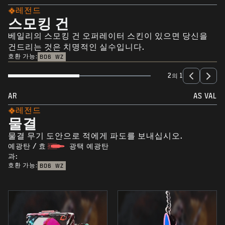
레전드
스모킹 건
베일리의 스모킹 건 오퍼레이터 스킨이 있으면 당신을
건드리는 것은 치명적인 실수입니다.
호환 가능:
BO6
WZ
2의 1
AR
AS VAL
레전드
물결
물결 무기 도안으로 적에게 파도를 보내십시오.
예광탄 / 효
광택 예광탄
과:
호환 가능:
BO6
WZ