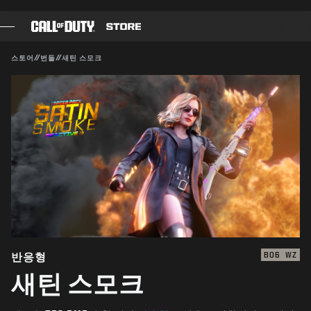
SKIP TO MAIN CONTENT
호환 가능:
BO6
WZ
제출
스토어
//
번들
//
새틴 스모크
구매 확인
게임
배틀 패스
취소
블랙셀
COD 점수
Activision은 이 게임 내 콘텐츠를 언제든 업데이트, 교체,
제거할 수 있습니다.
장비 샵
COMBAT BUILDS
반응형
BO6
WZ
새틴 스모크
게임