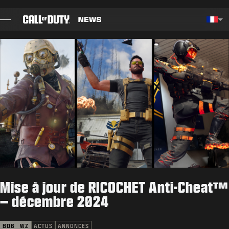
SKIP TO MAIN CONTENT
Choos
BILLET
GUIDES
NOTES DE CORRECTIF
JEUX
ACTUS
Mise à jour de RICOCHET Anti-Cheat™
BOUTIQUE
– décembre 2024
ESPORT
BO6
WZ
ACTUS
ANNONCES