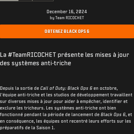
ASSISTANCE
December 16, 2024
REDEEM BETA CODE
by Team RICOCHET
XBOX GAME PASS
OBTENEZ BLACK OPS 6
|
CONNEXION
S'INSCRIRE
La #TeamRICOCHET présente les mises à jour
des systèmes anti-triche
Depuis la sortie de
Call of Duty: Black Ops 6
en octobre,
l'équipe anti-triche et les studios de développement travaillent
sur diverses mises à jour pour aider à empêcher, identifier et
exclure les tricheurs. Les systèmes anti-triche ont bien
fonctionné pendant la période de lancement de
Black Ops 6
, et
en conséquence, les équipes ont recentré leurs efforts sur les
préparatifs de la Saison 1.