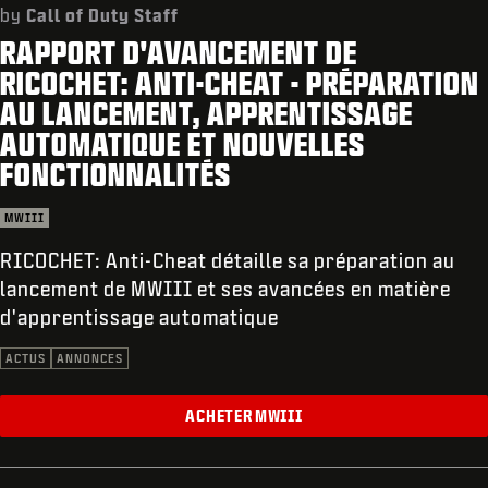
ASSISTANCE
by
Call of Duty Staff
RAPPORT D'AVANCEMENT DE
XBOX GAME PASS
RICOCHET: ANTI-CHEAT - PRÉPARATION
|
CONNEXION
S'INSCRIRE
AU LANCEMENT, APPRENTISSAGE
AUTOMATIQUE ET NOUVELLES
FONCTIONNALITÉS
MWIII
RICOCHET: Anti-Cheat détaille sa préparation au
lancement de MWIII et ses avancées en matière
d'apprentissage automatique
ACTUS
ANNONCES
ACHETER MWIII