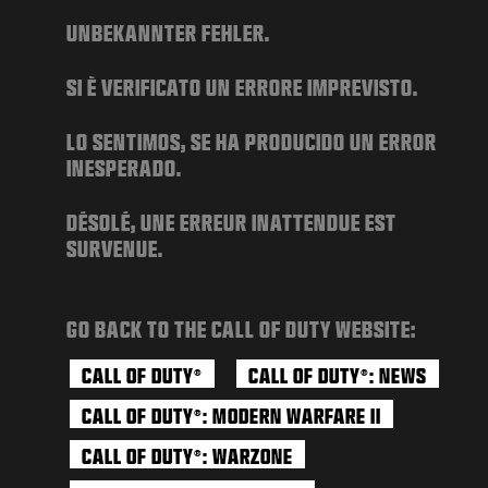
NOTICIAS
UNBEKANNTER FEHLER.
TIENDA
SI È VERIFICATO UN ERRORE IMPREVISTO.
ESPORTS
SOPORTE
LO SENTIMOS, SE HA PRODUCIDO UN ERROR
INESPERADO.
|
INICIAR SESIÓN
REGISTRARSE
DÉSOLÉ, UNE ERREUR INATTENDUE EST
SURVENUE.
GO BACK TO THE CALL OF DUTY WEBSITE:
CALL OF DUTY
CALL OF DUTY
: NEWS
®
®
CALL OF DUTY
: MODERN WARFARE II
®
CALL OF DUTY
: WARZONE
®