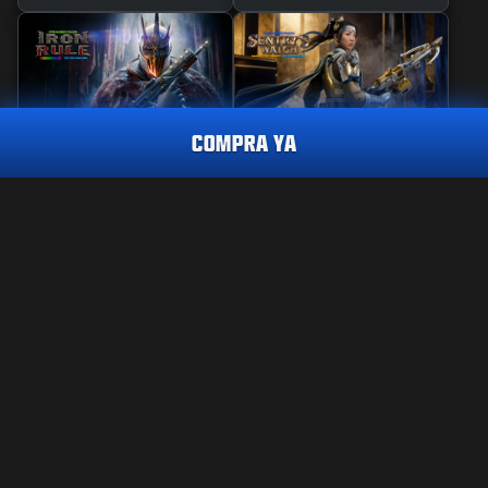
COMPRA YA
REACTIVO
PERICIA
REGLA DE HIERRO
GUARDIANA DE
VIGILANCIA
PAQUETE DE TRAZADORAS
OJOS DE BÚHO
1800
CP
2400
2800
BO7
WZ
BO7
WZ
CP
CP
CÓMPRALO YA
INFORMACIÓN LEGAL
CONDICIONES DE USO
POLÍTICA DE PRIVACIDAD
TRABAJO
Call of Duty®: Warzone™ dejará de estar disponible en
PS4™/Xbox One al final de la Temporada 6 de Black Ops 7. El
POLÍTICA DE COOKIES
contenido de este lote no estará disponible para usar en
SOPORTE
Warzone™ en PS4™/Xbox One.
CÓDIGO DE CONDUCTA