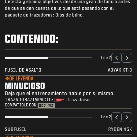
Detecta y elimina objetivos desde una gran distancia antes
NOTICIAS
de que se den cuenta de lo que está pasando con el
TIENDA
paquete de trazadoras: Ojos de búho.
ESPORTS
CONTENIDO:
SOPORTE
|
INICIAR SESIÓN
REGISTRARSE
1 de 2
FUSIL DE ASALTO
VOYAK KT-3
DE LEYENDA
MINUCIOSO
Deja que el entrenamiento hable por sí mismo.
TRAZADORA/IMPACTO:
Trazadoras
COMPATIBLE CON:
BO7
WZ
1 de 2
SUBFUSIL
RYDEN 45K