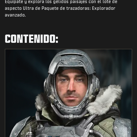
Equípate y explora los gélidos paisajes con el lote de
NOTICIAS
aspecto Ultra de Paquete de trazadoras: Explorador
TIENDA
avanzado.
ESPORTS
CONTENIDO:
SOPORTE
|
INICIAR SESIÓN
REGISTRARSE