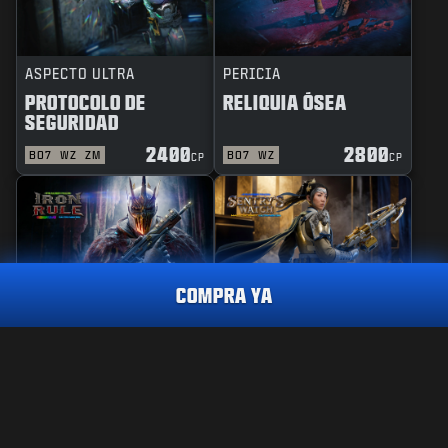
ASPECTO ULTRA
PERICIA
PROTOCOLO DE
RELIQUIA ÓSEA
SEGURIDAD
2400
2800
BO7
WZ
ZM
BO7
WZ
CP
CP
COMPRA YA
REACTIVO
PERICIA
REGLA DE HIERRO
GUARDIANA DE
VIGILANCIA
ASPECTO ULTRA
EXPLORADOR AVANZADO
2400
CP
2400
2800
BO7
WZ
BO7
WZ
CP
CP
CÓMPRALO YA
INFORMACIÓN LEGAL