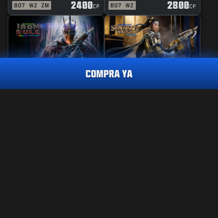
2400
2800
BO7
WZ
ZM
BO7
WZ
CP
CP
COMPRA YA
REACTIVO
PERICIA
REGLA DE HIERRO
GUARDIANA DE
VIGILANCIA
PAQUETE DE TRAZADORAS
POLVO, SANGRE, HONOR
1800
CP
2400
2800
BO7
WZ
BO7
WZ
CP
CP
CÓMPRALO YA
INFORMACIÓN LEGAL
CONDICIONES DE USO
POLÍTICA DE PRIVACIDAD
TRABAJO
Call of Duty®: Warzone™ dejará de estar disponible en
PS4™/Xbox One al final de la Temporada 6 de Black Ops 7. El
POLÍTICA DE COOKIES
contenido de este lote no estará disponible para usar en
SOPORTE
Warzone™ en PS4™/Xbox One.
CÓDIGO DE CONDUCTA