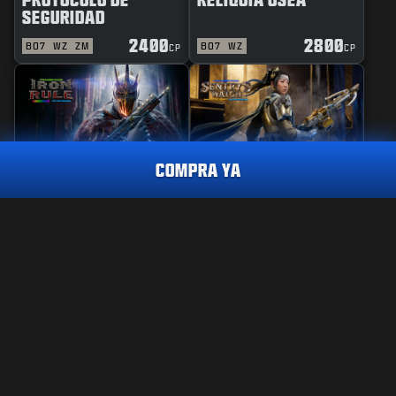
SEGURIDAD
2400
2800
BO7
WZ
ZM
BO7
WZ
CP
CP
COMPRA YA
REACTIVO
PERICIA
REGLA DE HIERRO
GUARDIANA DE
VIGILANCIA
ASPECTO ULTRA
CIBERCAÍDA
2400
CP
2400
2800
BO7
WZ
BO7
WZ
CP
CP
CÓMPRALO YA
INFORMACIÓN LEGAL
CONDICIONES DE USO
POLÍTICA DE PRIVACIDAD
TRABAJO
Call of Duty®: Warzone™ dejará de estar disponible en
PS4™/Xbox One al final de la Temporada 6 de Black Ops 7. El
POLÍTICA DE COOKIES