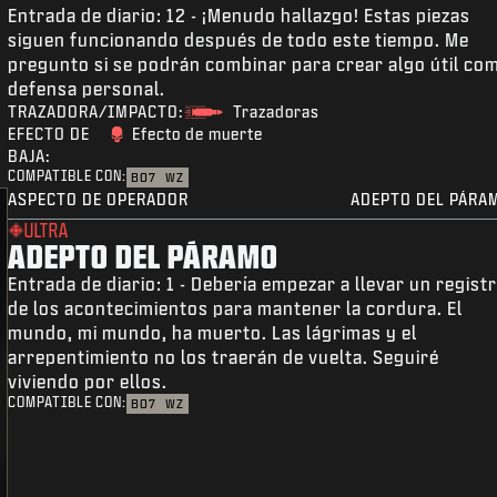
Entrada de diario: 12 - ¡Menudo hallazgo! Estas piezas
siguen funcionando después de todo este tiempo. Me
pregunto si se podrán combinar para crear algo útil co
defensa personal.
TRAZADORA/IMPACTO:
Trazadoras
EFECTO DE
Efecto de muerte
BAJA:
COMPATIBLE CON:
BO7
WZ
ASPECTO DE OPERADOR
ADEPTO DEL PÁRA
ULTRA
ADEPTO DEL PÁRAMO
Entrada de diario: 1 - Debería empezar a llevar un regist
de los acontecimientos para mantener la cordura. El
mundo, mi mundo, ha muerto. Las lágrimas y el
arrepentimiento no los traerán de vuelta. Seguiré
viviendo por ellos.
COMPATIBLE CON:
BO7
WZ