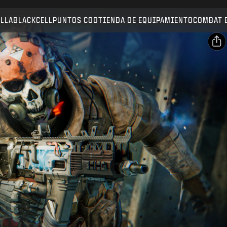
Compatible con:
BO7
WZ
ZM
ALLA
BLACKCELL
PUNTOS COD
TIENDA DE EQUIPAMIENTO
COMBAT 
ENVIAR
CONFIRMAR COMPRA
Compartir
Correo electrónico
CANCELAR
Facebook
Activision puede actualizar, sustituir o eliminar este
X
contenido del juego en cualquier momento.
Copiar enlace