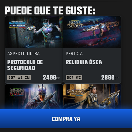
PUEDE QUE TE GUSTE:
ASPECTO ULTRA
PERICIA
PROTOCOLO DE
RELIQUIA ÓSEA
SEGURIDAD
2400
2800
BO7
WZ
ZM
BO7
WZ
CP
CP
COMPRA YA
REACTIVO
PERICIA
REGLA DE HIERRO
GUARDIANA DE