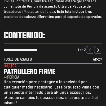
Civiles, no temáis, vuestra seguridad estará garantizada
NOTICIAS
con el lote de Pericia de aspecto Ultra de Paquete de
TIENDA
trazadoras: Protector de la paz.
Este lote incluye tres
opciones de cabeza diferentes para el aspecto de operador.
ESPORTS
SOPORTE
CONTENIDO:
|
INICIAR SESIÓN
REGISTRARSE
1 de 2
FUSIL DE ASALTO
AK-27
ULTRA
PATRULLERO FIRME
PERICIA
Una creación para proteger a la sociedad por
cualquier medio necesario. Este proyecto viene con
un aspecto integrado para algunos accesorios.
¡Aunque cambies los accesorios, el aspecto será el
mismo!