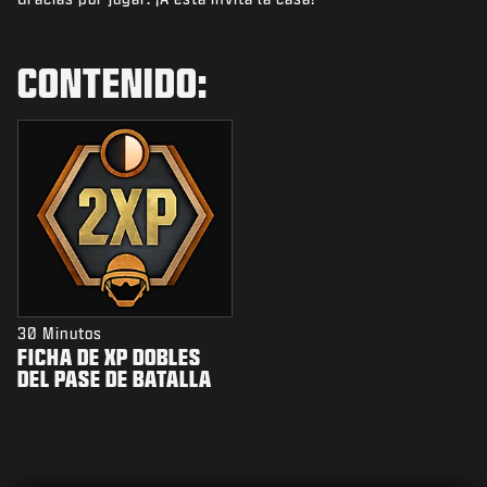
NOTICIAS
TIENDA
CONTENIDO:
ESPORTS
SOPORTE
|
INICIAR SESIÓN
REGISTRARSE
30 Minutos
FICHA DE XP DOBLES
DEL PASE DE BATALLA