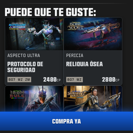
PUEDE QUE TE GUSTE:
ASPECTO ULTRA
PERICIA
PROTOCOLO DE
RELIQUIA ÓSEA
SEGURIDAD
2400
2800
BO7
WZ
ZM
BO7
WZ
CP
CP
COMPRA YA
REACTIVO
PERICIA
REGLA DE HIERRO
GUARDIANA DE