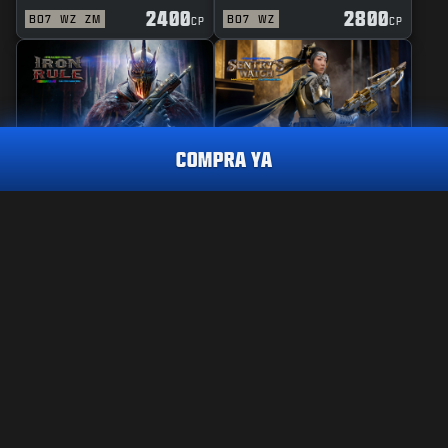
2400
2800
BO7
WZ
ZM
BO7
WZ
CP
CP
COMPRA YA
REACTIVO
PERICIA
REGLA DE HIERRO
GUARDIANA DE
VIGILANCIA
PERICIA
PINTA LA CIUDAD
2400
CP
2400
2800
BO7
WZ
BO7
WZ
CP
CP
CÓMPRALO YA
INFORMACIÓN LEGAL
CONDICIONES DE USO
POLÍTICA DE PRIVACIDAD
TRABAJO
Call of Duty®: Warzone™ dejará de estar disponible en
PS4™/Xbox One al final de la Temporada 6 de Black Ops 7. El
POLÍTICA DE COOKIES
contenido de este lote no estará disponible para usar en
SOPORTE
Warzone™ en PS4™/Xbox One.