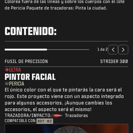
Colorea fuera de las líneas y sobre los cuerpos con el lote
NOTICIAS
de Pericia Paquete de trazadoras: Pinta la ciudad.
TIENDA
ESPORTS
CONTENIDO:
SOPORTE
|
INICIAR SESIÓN
REGISTRARSE
1 de 2
FUSIL DE PRECISIÓN
STRIDER 300
ULTRA
PINTOR FACIAL
PERICIA
El único color con el que te pintarás la cara será el
rojo. Este proyecto viene con un aspecto integrado
para algunos accesorios. ¡Aunque cambies los
accesorios, el aspecto será el mismo!
TRAZADORA/IMPACTO:
Trazadoras
COMPATIBLE CON:
BO7
WZ