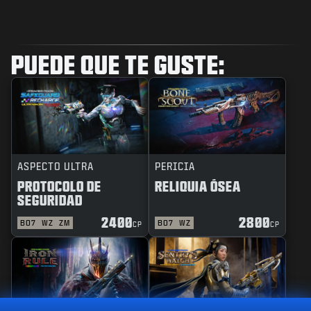
PUEDE QUE TE GUSTE:
ASPECTO ULTRA
PERICIA
PROTOCOLO DE
RELIQUIA ÓSEA
SEGURIDAD
2400
2800
BO7
WZ
ZM
BO7
WZ
CP
CP