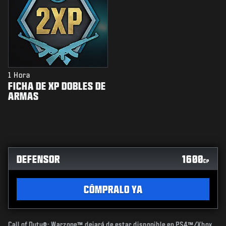
1 Hora
FICHA DE XP DOBLES DE
ARMAS
DEFENSOR
1600
CP
CÓMPRALO YA
Call of Duty®: Warzone™ dejará de estar disponible en PS4™/Xbox