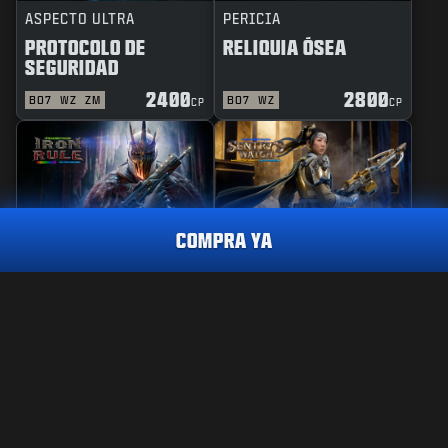
ASPECTO ULTRA
PERICIA
PROTOCOLO DE
RELIQUIA ÓSEA
SEGURIDAD
2400
2800
BO7
WZ
ZM
BO7
WZ
CP
CP
COMPRA YA
REACTIVO
PERICIA
REGLA DE HIERRO
GUARDIANA DE
VIGILANCIA
REACTIVO
PROTOCOLO DE CONTENCIÓN
2800
CP
2400
2800
BO7
WZ
BO7
WZ
CP
CP
CÓMPRALO YA
INFORMACIÓN LEGAL
CONDICIONES DE USO
POLÍTICA DE PRIVACIDAD