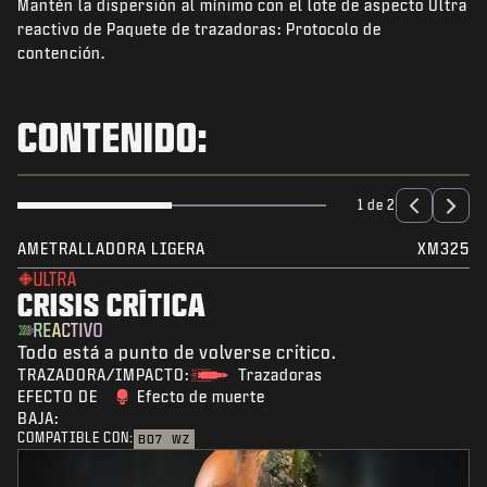
Mantén la dispersión al mínimo con el lote de aspecto Ultra
NOTICIAS
reactivo de Paquete de trazadoras: Protocolo de
TIENDA
contención.
ESPORTS
CONTENIDO:
SOPORTE
|
INICIAR SESIÓN
REGISTRARSE
1 de 2
AMETRALLADORA LIGERA
XM325
ULTRA
CRISIS CRÍTICA
REACTIVO
Todo está a punto de volverse crítico.
TRAZADORA/IMPACTO:
Trazadoras
EFECTO DE
Efecto de muerte
BAJA:
COMPATIBLE CON:
BO7
WZ