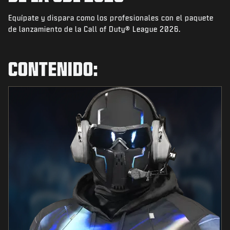
NOTICIAS
Equípate y dispara como los profesionales con el paquete
TIENDA
de lanzamiento de la Call of Duty® League 2026.
ESPORTS
CONTENIDO:
SOPORTE
|
INICIAR SESIÓN
REGISTRARSE