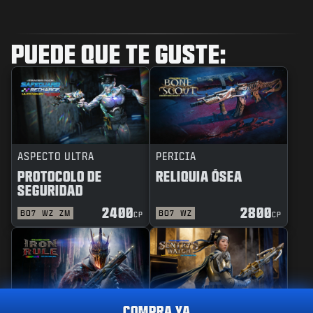
PUEDE QUE TE GUSTE:
ASPECTO ULTRA
PERICIA
PROTOCOLO DE
RELIQUIA ÓSEA
SEGURIDAD
2400
2800
BO7
WZ
ZM
BO7
WZ
CP
CP
COMPRA YA