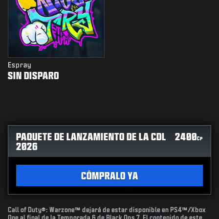
Espray
SIN DISPARO
PAQUETE DE LANZAMIENTO DE LA CDL
2400
CP
2026
CÓMPRALO YA
Call of Duty®: Warzone™ dejará de estar disponible en PS4™/Xbox
One al final de la Temporada 6 de Black Ops 7. El contenido de este