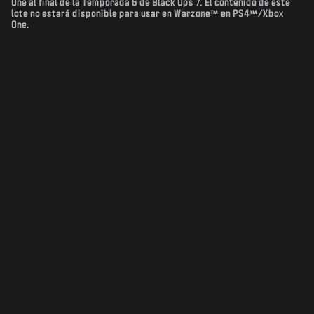
One al final de la Temporada 6 de Black Ops 7. El contenido de este
lote no estará disponible para usar en Warzone™ en PS4™/Xbox
One.