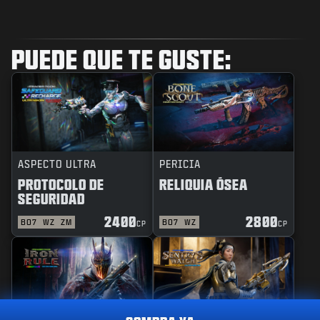
PUEDE QUE TE GUSTE:
ASPECTO ULTRA
PERICIA
PROTOCOLO DE
RELIQUIA ÓSEA
SEGURIDAD
2400
2800
BO7
WZ
ZM
BO7
WZ
CP
CP