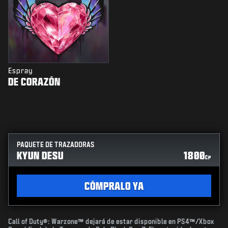
Espray
DE CORAZÓN
PAQUETE DE TRAZADORAS
KYUN DESU
1800
CP
CÓMPRALO YA
Call of Duty®: Warzone™ dejará de estar disponible en PS4™/Xbox