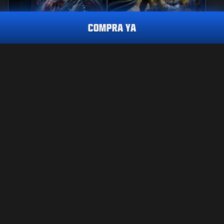
COMPRA YA
REACTIVO
PERICIA
REGLA DE HIERRO
GUARDIANA DE
PAQUETE DE EQUIPOS DE MINNESOTA ROKKR 2025
VIGILANCIA
2400
2800
BO7
WZ
BO7
WZ
CP
CP
Elige la plataforma:
XBOX
INFORMACIÓN LEGAL
CONDICIONES DE USO
PLAYSTATION
POLÍTICA DE PRIVACIDAD
TRABAJO
BATTLE.NET
POLÍTICA DE COOKIES
SOPORTE
STEAM
CÓDIGO DE CONDUCTA
SUS ELECCIONES DE PRIVACIDAD
Activision puede actualizar, sustituir o eliminar este contenido del
juego en cualquier momento.