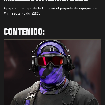
NOTICIAS
Apoya a tu equipo de la CDL con el paquete de equipos de
TIENDA
Minnesota Rokkr 2025.
ESPORTS
CONTENIDO:
SOPORTE
|
INICIAR SESIÓN
REGISTRARSE