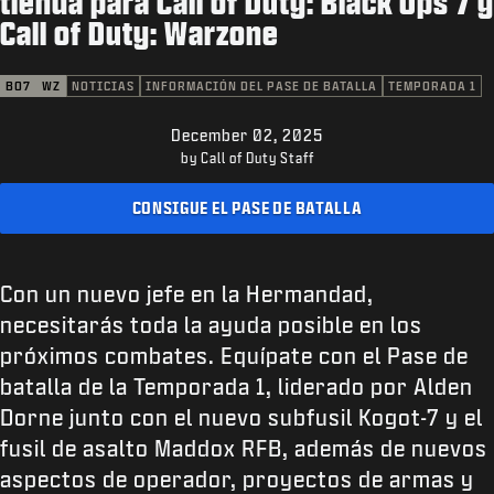
tienda para Call of Duty: Black Ops 7 y
SOPORTE
Call of Duty: Warzone
XBOX GAME PASS
BO7
WZ
NOTICIAS
INFORMACIÓN DEL PASE DE BATALLA
TEMPORADA 1
|
INICIAR SESIÓN
REGISTRARSE
December 02, 2025
by Call of Duty Staff
CONSIGUE EL PASE DE BATALLA
Con un nuevo jefe en la Hermandad,
necesitarás toda la ayuda posible en los
próximos combates. Equípate con el Pase de
batalla de la Temporada 1, liderado por Alden
Dorne junto con el nuevo subfusil Kogot-7 y el
fusil de asalto Maddox RFB, además de nuevos
aspectos de operador, proyectos de armas y