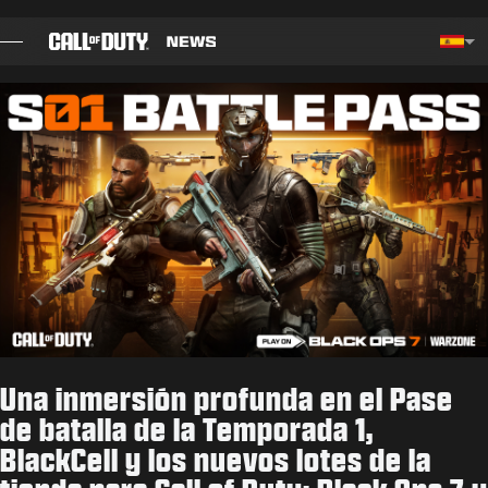
SKIP TO MAIN CONTENT
Choos
BLOG
GUÍAS
NOTAS DEL PARCHE
JUEGOS
NOTICIAS
Una inmersión profunda en el Pase
TIENDA
de batalla de la Temporada 1,
BlackCell y los nuevos lotes de la
ESPORTS