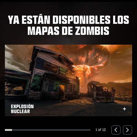
YA ESTÁN DISPONIBLES LOS
MAPAS DE ZOMBIS
EXPLOSIÓN
NUCLEAR
xpand
Expa
1 of 12