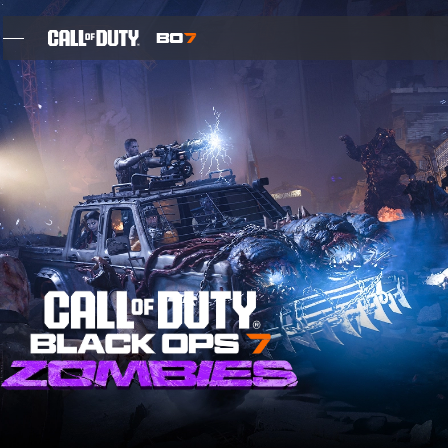
SKIP TO MAIN CONTENT
FUNCIONES
TEMPORADA 05
REGÍSTRATE PARA RECIBIR NOVEDADES
BLOG
JUEGOS
NOTICIAS
TIENDA