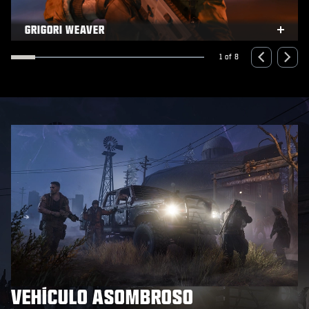
GRIGORI WEAVER
xpand
Expa
1 of 8
VEHÍCULO ASOMBROSO