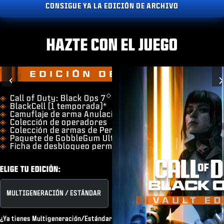
CONSIGUE YA LA EDICIÓN DE ARCHIVO
HAZTE CON EL JUEGO
EDICIÓN DE ARCHIVO
Previous
◇
​Call of Duty: Black Ops 7
BlackCell (1 temporada)*
Camuflaje de arma Anulación de la Hermandad
Colección de operadores
Colección de armas de Pericia
Paquete de GobbleGum Ultra para Zombis
Ficha de desbloqueo permanente
ELIGE TU EDICIÓN:
MULTIGENERACIÓN / ESTÁNDAR
EDICIÓN DE ARCHIVO
¿Ya tienes Multigeneración/Estándar o una suscripción a Game Pass?