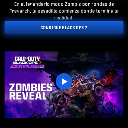
ESPORTS
En el legendario modo Zombis por rondas de
Treyarch, la pesadilla comienza donde termina la
SOPORTE
realidad.
|
INICIAR SESIÓN
REGISTRARSE
CONSIGUE BLACK OPS 7
INTRODUCE TU FECHA DE NACIMIENTO
Play
ENVIAR