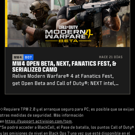
HACE 21 DÍAS
MW4
BO7
MW4 OPEN BETA, NEXT, FANATICS FEST, &
SERIALIZED CAMO
Relive Modern Warfare® 4 at Fanatics Fest,
get Open Beta and Call of Duty®: NEXT intel,
plus Nintendo® Switch 2 pre-order details and
a first-of-its-kind Serialized Weapon Camo pre-
order challenge.
​◇Requiere TPM 2.0 y el arranque seguro para PC; es posible que se exijan
otras medidas de seguridad. Más información
en
https://support.activision.com/tpm
.​
*Se podrá acceder a BlackCell, el Pase de batalla, los puntos Call of Duty®
y las omisiones de nivel en Black Ops 7 una vez que esté disponible en el