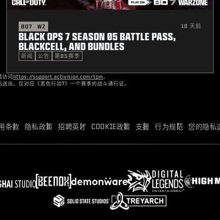
18 天前
BO7
WZ
BLACK OPS 7 SEASON 05 BATTLE PASS,
BLACKCELL, AND BUNDLES
新闻
公告
第05赛季
请访问
https://support.activision.com/tpm
。​
后送出。仅对应《黑色行动7》一个赛季的战斗通行证。
用条款
隐私政策
招聘英才
COOKIE政策
支援
行为规范
您的隐私