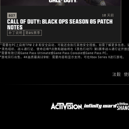
10 天前
BO7
CALL OF DUTY: BLACK OPS SEASON 05 PATCH
NOTES
补丁说明
第05赛季
◇
需要在PC上启用TPM 2.0 和安全启动，可能还会执行其他安全措施。如需了解更多信息，
*黑色组织、战斗通行证、使命召唤®点数和越级将在《黑色行动7》第1赛季战斗通行证开放
†
需要有效订阅Game Pass Ultimate或Game Pass Console或Game Pass PC。
‡
游戏另行出售。4K画质最高120帧：需要内容和显示支持。可在Xbox Series X进行游戏。
法规
使