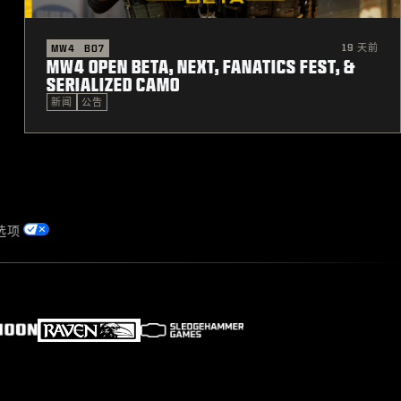
19 天前
MW4
BO7
MW4 OPEN BETA, NEXT, FANATICS FEST, &
SERIALIZED CAMO
新闻
公告
选项