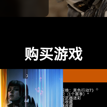
购买游戏
Next
◇
​《使命召唤：黑色行动7》
黑色组织（1个赛季）*
公会超控武器迷彩
特遣队员收藏
大师武器收藏