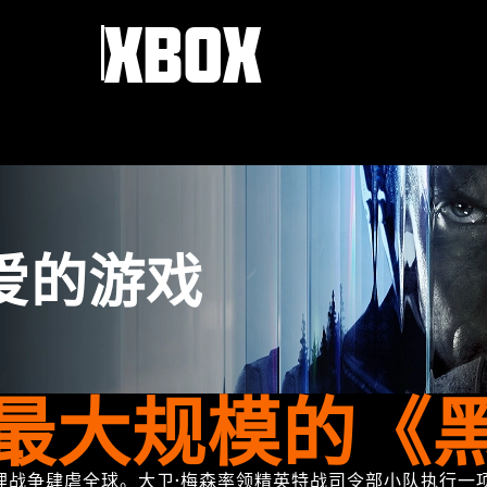
XBOX
爱的游戏
最大规模的《
和心理战争肆虐全球。大卫·梅森率领精英特战司令部小队执行