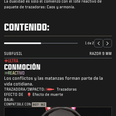
La dualidad es solo el comienzo con el lote reactivo de
NOTICIAS
paquete de trazadoras: Caos y armonía.
TIENDA
ESPORTS
CONTENIDO:
ATENCIÓN AL CLIENTE
|
INICIAR SESIÓN
REGISTRARSE
1 de 2
SUBFUSIL
RAZOR 9 MM
ULTRA
CONMOCIÓN
REACTIVO
Los conflictos y las matanzas forman parte de la
vida cotidiana.
TRAZADORA/IMPACTO:
Trazadoras
EFECTO DE
Efecto de muerte
BAJA:
COMPATIBLE CON:
BO7
WZ