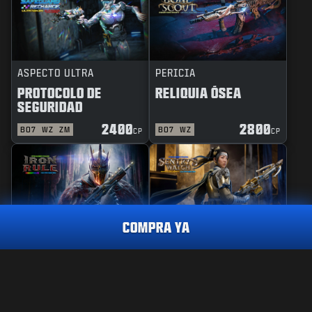
ASPECTO ULTRA
PERICIA
PROTOCOLO DE
RELIQUIA ÓSEA
SEGURIDAD
2400
2800
BO7
WZ
ZM
BO7
WZ
CP
CP
COMPRA YA
REACTIVO
PERICIA
REGLA DE HIERRO
GUARDIANA DE
VIGILANCIA
REACTIVO
CAOS Y ARMONÍA
2.400
CP
2400
2800
BO7
WZ
BO7
WZ
CP
CP