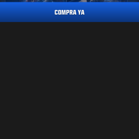
COMPRA YA
REACTIVO
PERICIA
REGLA DE HIERRO
GUARDIANA DE
VIGILANCIA
ASPECTO ULTRA
BARAJA DE TAROT
2.400
CP
2400
2800
BO7
WZ
BO7
WZ
CP
CP
CÓMPRALO YA
INFORMACIÓN LEGAL
CONDICIONES DE USO
POLÍTICA DE PRIVACIDAD
TRABAJO
Call of Duty®: Warzone™ dejará de estar disponible en
PS4™/Xbox One al final de la Temporada 6 de Black Ops 7. El
POLÍTICA DE COOKIES
contenido de este lote no estará disponible para usar en
ATENCIÓN AL CLIENTE
Warzone™ en PS4™/Xbox One.
CÓDIGO DE CONDUCTA
TUS OPCIONES DE PRIVACIDAD