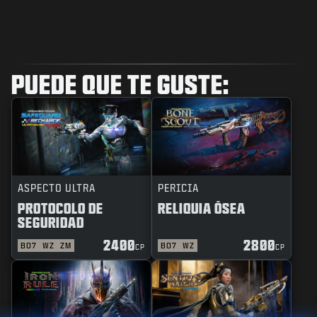
PUEDE QUE TE GUSTE:
ASPECTO ULTRA
PERICIA
PROTOCOLO DE
RELIQUIA ÓSEA
SEGURIDAD
2400
2800
BO7
WZ
ZM
BO7
WZ
CP
CP