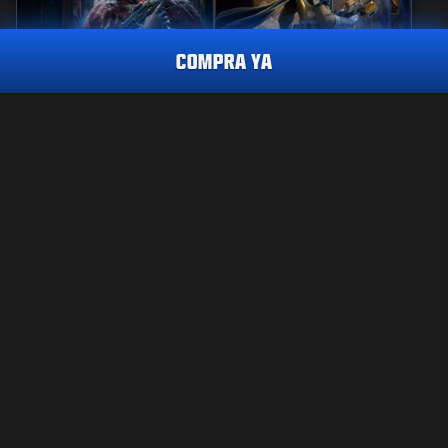
COMPRA YA
REACTIVO
PERICIA
REGLA DE HIERRO
GUARDIANA DE
VIGILANCIA
ASPECTO ULTRA
QUEMADURA DE HIERRO
2.400
CP
2400
2800
BO7
WZ
BO7
WZ
CP
CP
CÓMPRALO YA
INFORMACIÓN LEGAL
CONDICIONES DE USO
POLÍTICA DE PRIVACIDAD
TRABAJO
Call of Duty®: Warzone™ dejará de estar disponible en
PS4™/Xbox One al final de la Temporada 6 de Black Ops 7. El
POLÍTICA DE COOKIES
contenido de este lote no estará disponible para usar en
ATENCIÓN AL CLIENTE
Warzone™ en PS4™/Xbox One.
CÓDIGO DE CONDUCTA
TUS OPCIONES DE PRIVACIDAD