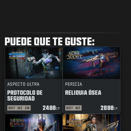
PUEDE QUE TE GUSTE:
ASPECTO ULTRA
PERICIA
PROTOCOLO DE
RELIQUIA ÓSEA
SEGURIDAD
2400
2800
BO7
WZ
ZM
BO7
WZ
CP
CP