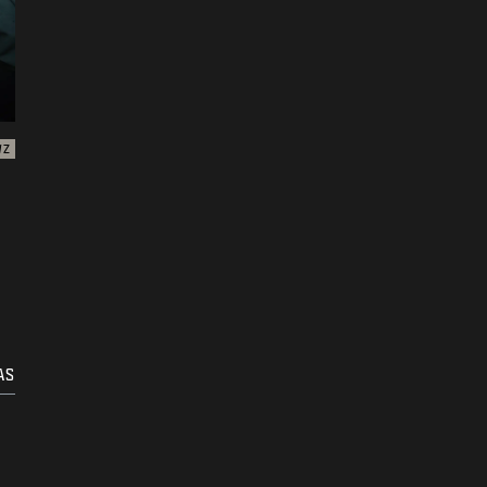
WZ
AS