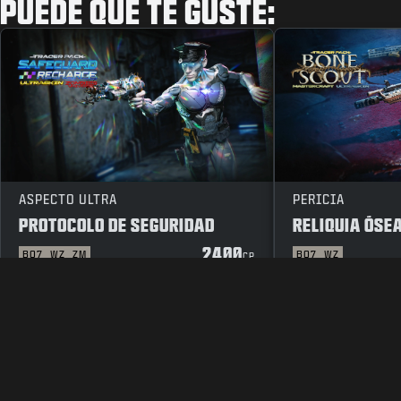
PUEDE QUE TE GUSTE:
ASPECTO ULTRA
PERICIA
PROTOCOLO DE SEGURIDAD
RELIQUIA ÓSE
2400
BO7
WZ
ZM
BO7
WZ
CP
INFORMACIÓN LEGAL
CONDICIONES DE USO
POLÍTICA DE P