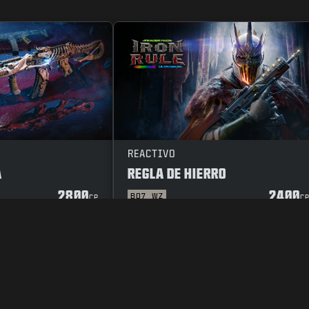
REACTIVO
A
REGLA DE HIERRO
2800
2400
BO7
WZ
CP
C
RIVACIDAD
TRABAJO
POLÍTICA DE COOKIES
ATENCIÓN AL CLIENT