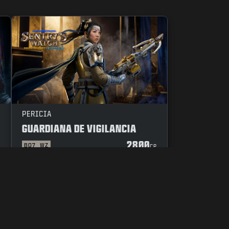
PERICIA
GUARDIANA DE VIGILANCIA
2800
BO7
WZ
P
CP
E
CÓDIGO DE CONDUCTA
TUS OPCIONES DE PRIVACIDAD