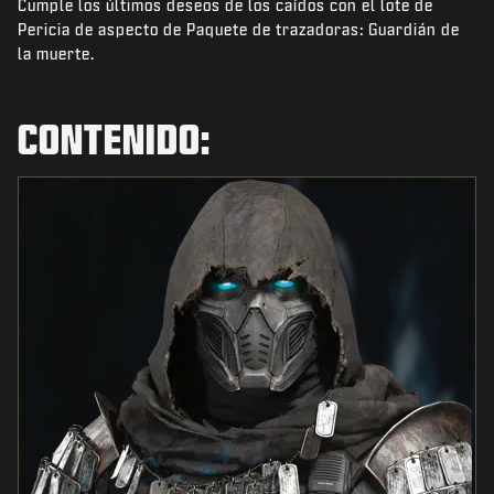
Cumple los últimos deseos de los caídos con el lote de
NOTICIAS
Pericia de aspecto de Paquete de trazadoras: Guardián de
TIENDA
la muerte.
ESPORTS
CONTENIDO:
ATENCIÓN AL CLIENTE
|
INICIAR SESIÓN
REGISTRARSE