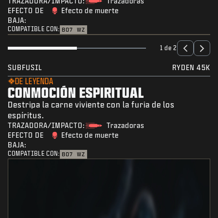
TRAZADORA/IMPACTO:
Trazadoras
EFECTO DE
Efecto de muerte
BAJA:
COMPATIBLE CON:
BO7
WZ
1 de 2
SUBFUSIL
RYDEN 45K
DE LEYENDA
CONMOCIÓN ESPIRITUAL
Destripa la carne viviente con la furia de los
espíritus.
TRAZADORA/IMPACTO:
Trazadoras
EFECTO DE
Efecto de muerte
BAJA:
COMPATIBLE CON:
BO7
WZ