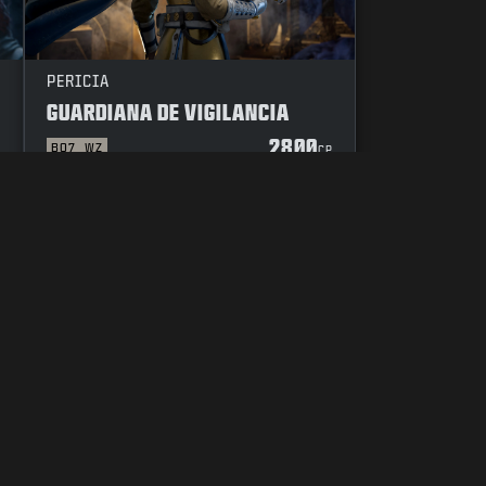
PERICIA
GUARDIANA DE VIGILANCIA
2800
BO7
WZ
P
CP
E
CÓDIGO DE CONDUCTA
TUS OPCIONES DE PRIVACIDAD