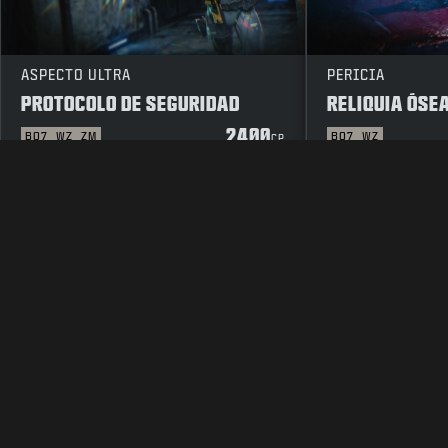
ASPECTO ULTRA
PERICIA
PROTOCOLO DE SEGURIDAD
RELIQUIA ÓSE
2400
BO7
WZ
ZM
BO7
WZ
CP
INFORMACIÓN LEGAL
CONDICIONES DE USO
POLÍTICA DE P