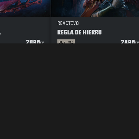
REACTIVO
A
REGLA DE HIERRO
2800
2400
BO7
WZ
CP
C
RIVACIDAD
TRABAJO
POLÍTICA DE COOKIES
ATENCIÓN AL CLIENT