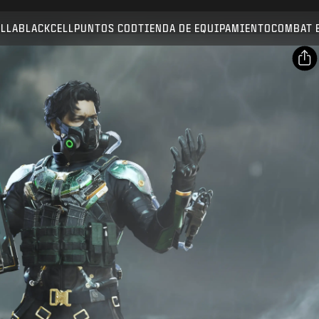
Compatible con:
BO7
WZ
ALLA
BLACKCELL
PUNTOS COD
TIENDA DE EQUIPAMIENTO
COMBAT 
ENVIAR
CONFIRMAR COMPRA
Compartir
Correo electrónico
CANCELAR
Facebook
Activision puede actualizar, sustituir o eliminar este
X
contenido del juego en cualquier momento.
Copiar enlace