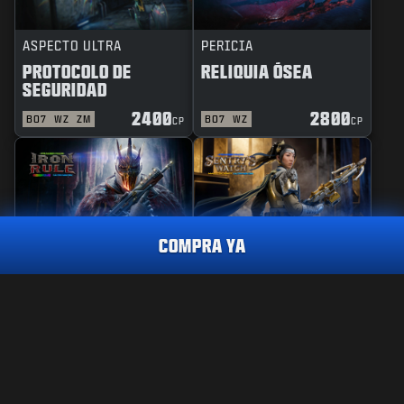
ASPECTO ULTRA
PERICIA
PROTOCOLO DE
RELIQUIA ÓSEA
SEGURIDAD
2400
2800
BO7
WZ
ZM
BO7
WZ
CP
CP
COMPRA YA
REACTIVO
PERICIA
REGLA DE HIERRO
GUARDIANA DE
VIGILANCIA
REACTIVO
TRANSFUSIÓN
2.800
CP
2400
2800
BO7
WZ
BO7
WZ
CP
CP
CÓMPRALO YA
INFORMACIÓN LEGAL
CONDICIONES DE USO