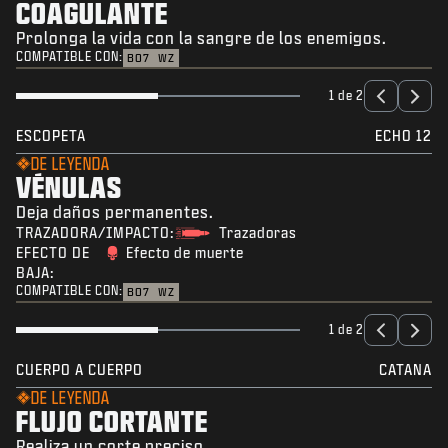
COAGULANTE
Prolonga la vida con la sangre de los enemigos.
COMPATIBLE CON:
BO7
WZ
1 de 2
ESCOPETA
ECHO 12
DE LEYENDA
VÉNULAS
Deja daños permanentes.
TRAZADORA/IMPACTO:
Trazadoras
EFECTO DE
Efecto de muerte
BAJA:
COMPATIBLE CON:
BO7
WZ
1 de 2
CUERPO A CUERPO
CATANA
DE LEYENDA
FLUJO CORTANTE
Realiza un corte preciso.