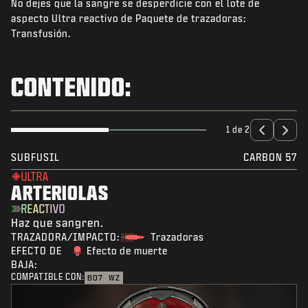
No dejes que la sangre se desperdicie con el lote de
NOTICIAS
aspecto Ultra reactivo de Paquete de trazadoras:
TIENDA
Transfusión.
ESPORTS
CONTENIDO:
ATENCIÓN AL CLIENTE
|
INICIAR SESIÓN
REGISTRARSE
1 de 2
SUBFUSIL
CARBON 57
ULTRA
ARTERIOLAS
REACTIVO
Haz que sangren.
TRAZADORA/IMPACTO:
Trazadoras
EFECTO DE
Efecto de muerte
BAJA:
COMPATIBLE CON:
BO7
WZ