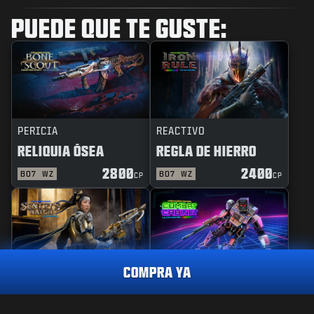
PUEDE QUE TE GUSTE:
PERICIA
REACTIVO
RELIQUIA ÓSEA
REGLA DE HIERRO
2800
2400
BO7
WZ
BO7
WZ
CP
CP
COMPRA YA
PERICIA
REACTIVO
GUARDIANA DE
GABINETE DE
VIGILANCIA
COMBATE
ASPECTO ULTRA