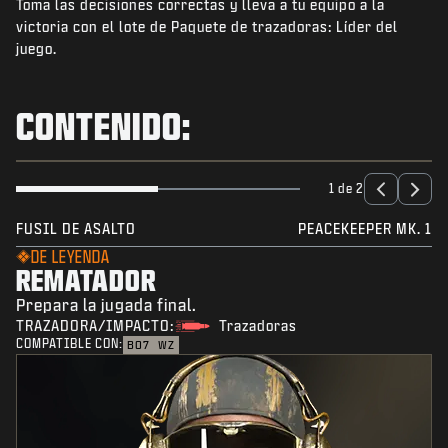
Toma las decisiones correctas y lleva a tu equipo a la
NOTICIAS
victoria con el lote de Paquete de trazadoras: Líder del
TIENDA
juego.
ESPORTS
CONTENIDO:
ATENCIÓN AL CLIENTE
|
INICIAR SESIÓN
REGISTRARSE
1 de 2
FUSIL DE ASALTO
PEACEKEEPER MK. 1
DE LEYENDA
REMATADOR
Prepara la jugada final.
TRAZADORA/IMPACTO:
Trazadoras
COMPATIBLE CON:
BO7
WZ