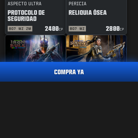
ASPECTO ULTRA
PERICIA
PROTOCOLO DE
RELIQUIA ÓSEA
SEGURIDAD
2400
2800
BO7
WZ
ZM
BO7
WZ
CP
CP
COMPRA YA
REACTIVO
PERICIA
REGLA DE HIERRO
GUARDIANA DE
VIGILANCIA
PAQUETE DE TRAZADORAS
LÍDER DEL JUEGO
1.800
CP
2400
2800
BO7
WZ
BO7
WZ
CP
CP
CÓMPRALO YA
INFORMACIÓN LEGAL
CONDICIONES DE USO
POLÍTICA DE PRIVACIDAD