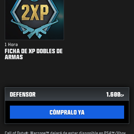
1 Hora
FICHA DE XP DOBLES DE
ARMAS
DEFENSOR
1.600
CP
CÓMPRALO YA
Call of Duty®: Warzone™ dejará de estar disponible en PS4™/Xbox