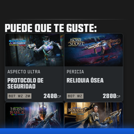
PUEDE QUE TE GUSTE:
ASPECTO ULTRA
PERICIA
PROTOCOLO DE
RELIQUIA ÓSEA
SEGURIDAD
2400
2800
BO7
WZ
ZM
BO7
WZ
CP
CP