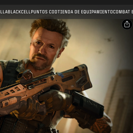
Compatible con:
BO7
WZ
ALLA
BLACKCELL
PUNTOS COD
TIENDA DE EQUIPAMIENTO
COMBAT 
ENVIAR
CONFIRMAR COMPRA
Compartir
Correo electrónico
CANCELAR
Facebook
Activision puede actualizar, sustituir o eliminar este
X
contenido del juego en cualquier momento.
Copiar enlace