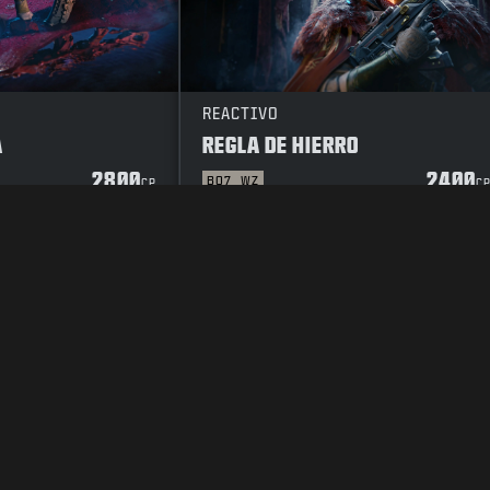
REACTIVO
A
REGLA DE HIERRO
2800
2400
BO7
WZ
CP
C
RIVACIDAD
TRABAJO
POLÍTICA DE COOKIES
ATENCIÓN AL CLIENT