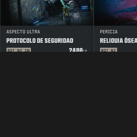
ASPECTO ULTRA
PERICIA
PROTOCOLO DE SEGURIDAD
RELIQUIA ÓSE
2400
BO7
WZ
ZM
BO7
WZ
CP
INFORMACIÓN LEGAL
CONDICIONES DE USO
POLÍTICA DE P