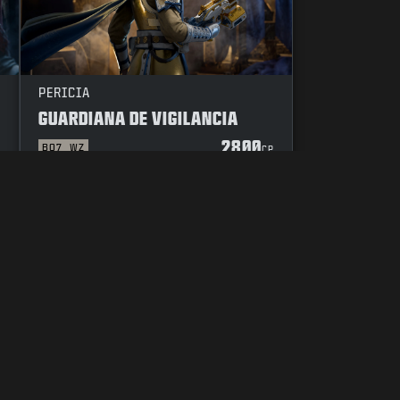
PERICIA
GUARDIANA DE VIGILANCIA
2800
BO7
WZ
P
CP
E
CÓDIGO DE CONDUCTA
TUS OPCIONES DE PRIVACIDAD