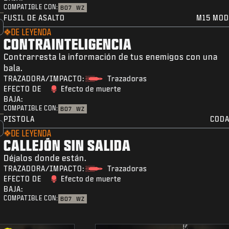
COMPATIBLE CON:
BO7
WZ
FUSIL DE ASALTO
M15 MOD
DE LEYENDA
CONTRAINTELIGENCIA
Contrarresta la información de tus enemigos con una
bala.
TRAZADORA/IMPACTO:
Trazadoras
EFECTO DE
Efecto de muerte
BAJA:
COMPATIBLE CON:
BO7
WZ
PISTOLA
CODA
DE LEYENDA
CALLEJÓN SIN SALIDA
Déjalos donde están.
TRAZADORA/IMPACTO:
Trazadoras
EFECTO DE
Efecto de muerte
BAJA:
COMPATIBLE CON:
BO7
WZ