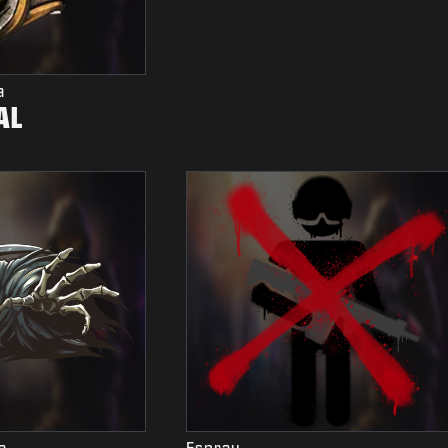
a
AL
a
Espray