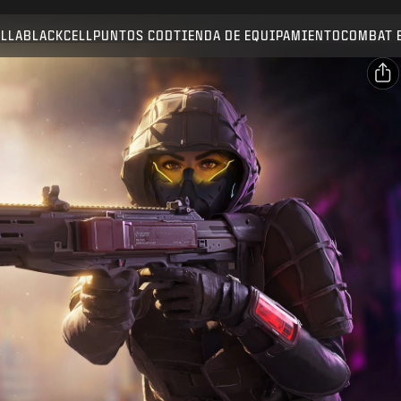
Compatible con:
BO7
WZ
ALLA
BLACKCELL
PUNTOS COD
TIENDA DE EQUIPAMIENTO
COMBAT 
ENVIAR
CONFIRMAR COMPRA
Compartir
Correo electrónico
CANCELAR
Facebook
Activision puede actualizar, sustituir o eliminar este
X
contenido del juego en cualquier momento.
Copiar enlace