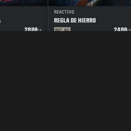
REACTIVO
A
REGLA DE HIERRO
2800
2400
BO7
WZ
CP
C
RIVACIDAD
TRABAJO
POLÍTICA DE COOKIES
ATENCIÓN AL CLIENT