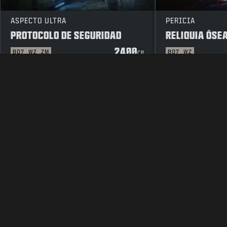
ASPECTO ULTRA
PERICIA
PROTOCOLO DE SEGURIDAD
RELIQUIA ÓSE
2400
BO7
WZ
ZM
BO7
WZ
CP
INFORMACIÓN LEGAL
CONDICIONES DE USO
POLÍTICA DE P