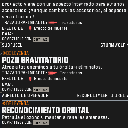
proyecto viene con un aspecto integrado para algunos
accesorios. ¡Aunque cambies los accesorios, el aspecto
será el mismo!
TRAZADORA/IMPACTO:
Trazadoras
EFECTO DE
Efecto de muerte
BAJA:
COMPATIBLE CON:
BO7
WZ
SUBFUSIL
STURMWOLF 
DE LEYENDA
POZO GRAVITATORIO
Atrae a los enemigos a tu órbita y elimínalos.
TRAZADORA/IMPACTO:
Trazadoras
EFECTO DE
Efecto de muerte
BAJA:
COMPATIBLE CON:
BO7
WZ
ASPECTO DE OPERADOR
RECONOCIMIENTO ORBIT
DE LEYENDA
RECONOCIMIENTO ORBITAL
Patrulla el ozono y mantén a raya las amenazas.
COMPATIBLE CON:
BO7
WZ