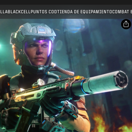
Compatible con:
BO7
WZ
ALLA
BLACKCELL
PUNTOS COD
TIENDA DE EQUIPAMIENTO
COMBAT 
ENVIAR
CONFIRMAR COMPRA
Compartir
Correo electrónico
CANCELAR
Facebook
Activision puede actualizar, sustituir o eliminar este
X
contenido del juego en cualquier momento.
Copiar enlace