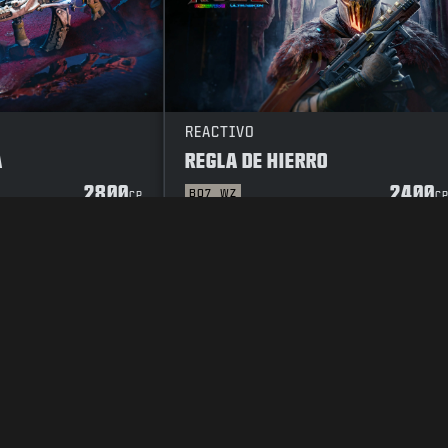
REACTIVO
A
REGLA DE HIERRO
2800
2400
BO7
WZ
CP
C
RIVACIDAD
TRABAJO
POLÍTICA DE COOKIES
ATENCIÓN AL CLIENT