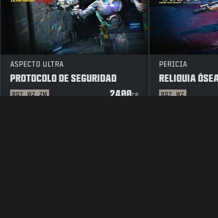
ASPECTO ULTRA
PERICIA
PROTOCOLO DE SEGURIDAD
RELIQUIA ÓSE
2400
BO7
WZ
ZM
BO7
WZ
CP
INFORMACIÓN LEGAL
CONDICIONES DE USO
POLÍTICA DE P