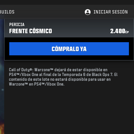
BUILDS
INICIAR SESIÓN
PERICIA
FRENTE CÓSMICO
2.400
CP
CÓMPRALO YA
Call of Duty®: Warzone™ dejará de estar disponible en
PS4™/Xbox One al final de la Temporada 6 de Black Ops 7. El
contenido de este lote no estará disponible para usar en
Warzone™ en PS4™/Xbox One.