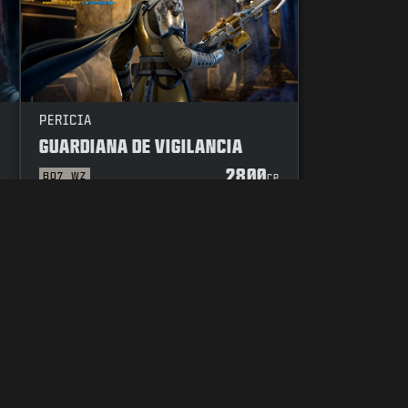
PERICIA
GUARDIANA DE VIGILANCIA
2800
BO7
WZ
P
CP
E
CÓDIGO DE CONDUCTA
TUS OPCIONES DE PRIVACIDAD