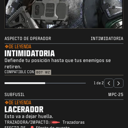
ASPECTO DE OPERADOR
INTIMIDATORIA
DE LEYENDA
INTIMIDATORIA
Defiende tu posición hasta que tus enemigos se
retiren.
COMPATIBLE CON:
BO7
WZ
1 de 2
SUBFUSIL
MPC-25
DE LEYENDA
LACERADOR
Esto va a dejar huella.
TRAZADORA/IMPACTO:
Trazadoras
EFECTO DE
Efecto de muerte