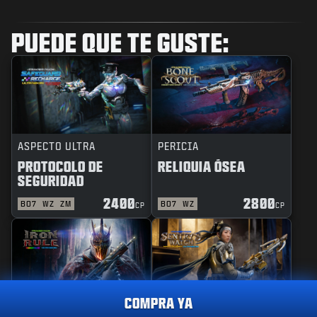
PUEDE QUE TE GUSTE:
ASPECTO ULTRA
PERICIA
PROTOCOLO DE
RELIQUIA ÓSEA
SEGURIDAD
2400
2800
BO7
WZ
ZM
BO7
WZ
CP
CP
COMPRA YA
REACTIVO
PERICIA