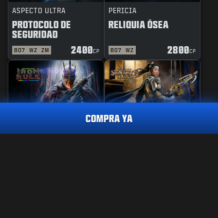
ASPECTO ULTRA
PERICIA
PROTOCOLO DE
RELIQUIA ÓSEA
SEGURIDAD
2400
2800
BO7
WZ
ZM
BO7
WZ
CP
CP
COMPRA YA
REACTIVO
PERICIA
REGLA DE HIERRO
GUARDIANA DE
PAQUETE DE EQUIPOS DE TORONTO KOI 2026
VIGILANCIA
2400
2800
BO7
WZ
BO7
WZ
CP
CP
Elige la plataforma:
XBOX
INFORMACIÓN LEGAL
CONDICIONES DE USO
XBOX PC
POLÍTICA DE PRIVACIDAD