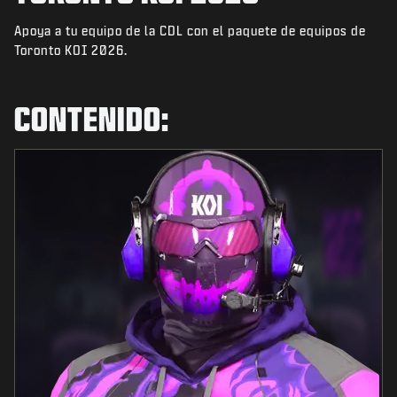
NOTICIAS
Apoya a tu equipo de la CDL con el paquete de equipos de
TIENDA
Toronto KOI 2026.
ESPORTS
CONTENIDO:
ATENCIÓN AL CLIENTE
|
INICIAR SESIÓN
REGISTRARSE