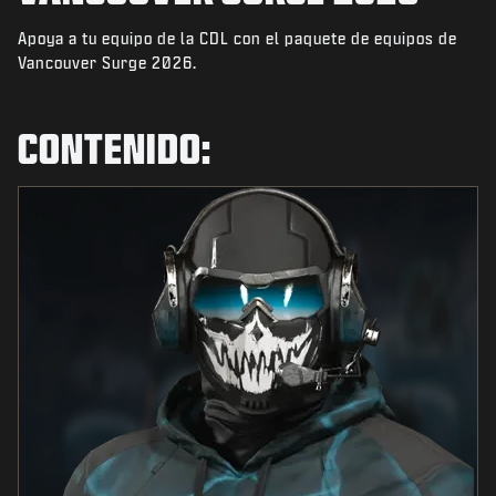
NOTICIAS
Apoya a tu equipo de la CDL con el paquete de equipos de
TIENDA
Vancouver Surge 2026.
ESPORTS
CONTENIDO:
ATENCIÓN AL CLIENTE
|
INICIAR SESIÓN
REGISTRARSE