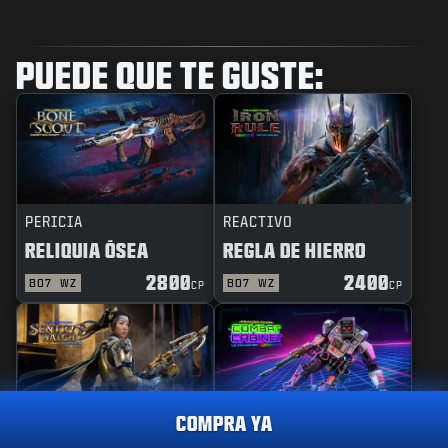
PUEDE QUE TE GUSTE:
PERICIA
REACTIVO
RELIQUIA ÓSEA
REGLA DE HIERRO
2800
2400
BO7
WZ
BO7
WZ
CP
CP
COMPRA YA
PERICIA
REACTIVO