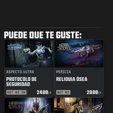
PUEDE QUE TE GUSTE:
ASPECTO ULTRA
PERICIA
PROTOCOLO DE
RELIQUIA ÓSEA
SEGURIDAD
2400
2800
BO7
WZ
ZM
BO7
WZ
CP
CP