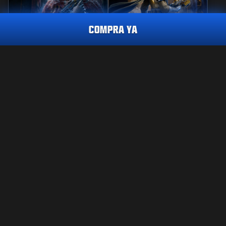
COMPRA YA
REACTIVO
PERICIA
REGLA DE HIERRO
GUARDIANA DE
VIGILANCIA
PAQUETE DE TRAZADORAS
LA SUSTITUTA
2.400
CP
2400
2800
BO7
WZ
BO7
WZ
CP
CP
CÓMPRALO YA
INFORMACIÓN LEGAL
CONDICIONES DE USO
POLÍTICA DE PRIVACIDAD
TRABAJO
Call of Duty®: Warzone™ dejará de estar disponible en
PS4™/Xbox One al final de la Temporada 6 de Black Ops 7. El
POLÍTICA DE COOKIES
contenido de este lote no estará disponible para usar en
ATENCIÓN AL CLIENTE
Warzone™ en PS4™/Xbox One.
CÓDIGO DE CONDUCTA
TUS OPCIONES DE PRIVACIDAD